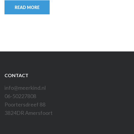
READ MORE
CONTACT
info@meerkind.nl
06-50227808
Poortersdreef 88
3824DR Amersfoort