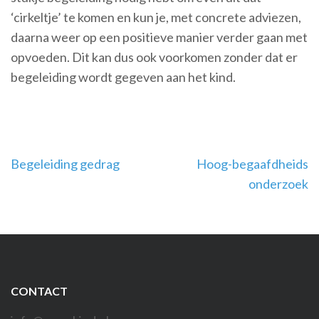
‘cirkeltje’ te komen en kun je, met concrete adviezen,
daarna weer op een positieve manier verder gaan met
opvoeden. Dit kan dus ook voorkomen zonder dat er
begeleiding wordt gegeven aan het kind.
Bericht
Begeleiding gedrag
Hoog-begaafdheids
navigatie
onderzoek
CONTACT