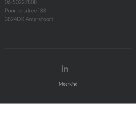
06-50227808
Poortersdreef 88
3824DR Amersfoort
Meerkind