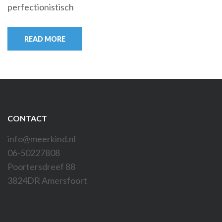
perfectionistisch
READ MORE
CONTACT
info@meerkind.nl
06-50227808
Poortersdreef 88
3824DR Amersfoort