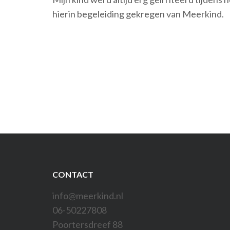
hierin begeleiding gekregen van Meerkind.
Bericht
navigatie
CONTACT
info@meerkind.nl
06-50227808
Poortersdreef 88