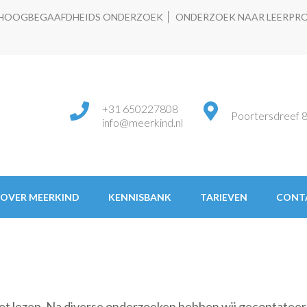
HOOGBEGAAFDHEIDS ONDERZOEK
ONDERZOEK NAAR LEERPR
+31 650227808
Poortersdreef 8
info@meerkind.nl
OVER MEERKIND
KENNISBANK
TARIEVEN
CONT
s het lezen. Na diverse onderzoeken hebben wij gecontateerd