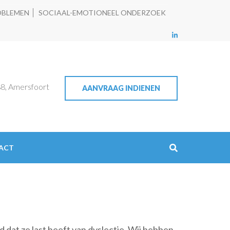
OBLEMEN
SOCIAAL-EMOTIONEEL ONDERZOEK
8, Amersfoort
AANVRAAG INDIENEN
ACT
 dat ze last heeft van dyslectie. Wij hebben